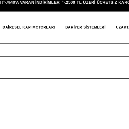
%40'A VARAN İNDIRIMLER
2500 TL ÜZERI ÜCRETSİZ KARGO
DAIRESEL KAPI MOTORLARI
BARIYER SISTEMLERI
UZAKT