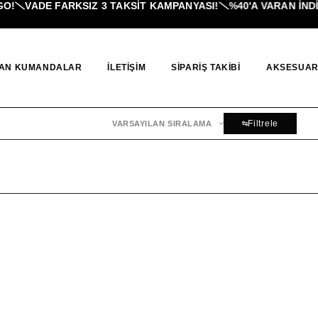
!
VADE FARKSIZ 3 TAKSIT KAMPANYASI!
%40'A VARAN İNDI
AN KUMANDALAR
İLETIŞIM
SIPARIŞ TAKIBI
AKSESUAR
Filtrele
VARSAYILAN SIRALAMA