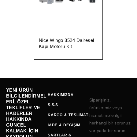
Nice Wingo 3524 Dairesel
Kapı Motoru Kit
YENI ÜRÜN
HAKKIMIZDA
BILGILENDIRMEL
Siparişiniz,
ERI, ÖZEL
S.S.S
TEKLIFLER VE
ürünlerimiz veya
HABERLER
KARGO & TESLIMAT
hizmetimizle ilgili
HAKKINDA
herhangi bir sorunuz
GÜNCEL
İADE & DEĞIŞIM
KALMAK IÇIN
var yada bir sorun
ŞARTLAR &
KAYDOLUN