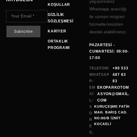
yaşıyorsanız
KOŞULLAR
Whatsapp aracılığı
GIZLILIK
ile uzman müşteri
SÖZLEŞMESI
hizmetlerimizden
KARIYER
destek alabilirsiniz.
ORTAKLIK
PAZARTESI -
PROGRAMI
CUMARTESI: 09:00-
17:00
TELEFON/
+90 533
WHATSAP
487 83
P:
83
EM
EKOPARKOTOM
AI
ASYON@GMAİL.
L:
COM
A
KURUÇEŞME FATİH
MAH. BARIŞ CAD.
D
NO:86/B İZMİT
R
KOCAELI
E
S: