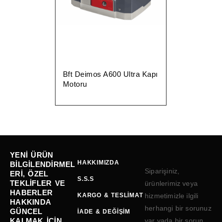
Bft Deimos A600 Ultra Kapı
Motoru
YENI ÜRÜN
HAKKIMIZDA
BILGILENDIRMEL
Siparişiniz,
ERI, ÖZEL
S.S.S
TEKLIFLER VE
ürünlerimiz veya
HABERLER
KARGO & TESLIMAT
hizmetimizle ilgili
HAKKINDA
herhangi bir sorunuz
GÜNCEL
İADE & DEĞIŞIM
KALMAK IÇIN
var yada bir sorun