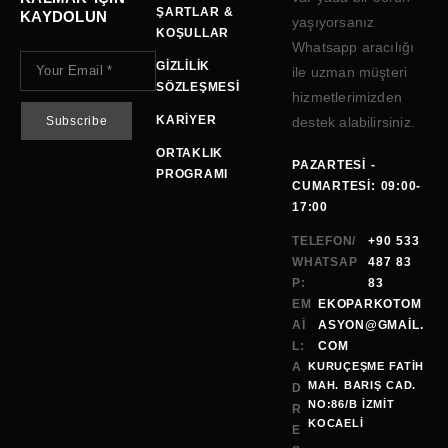
ŞARTLAR &
KAYDOLUN
yaşıyorsanız
KOŞULLAR
Whatsapp aracılığı
GIZLILIK
ile uzman müşteri
SÖZLEŞMESI
hizmetlerimizden
KARIYER
destek alabilirsiniz.
ORTAKLIK
PAZARTESI -
PROGRAMI
CUMARTESI: 09:00-
17:00
TELEFON/
+90 533
WHATSAP
487 83
P:
83
EM
EKOPARKOTOM
AI
ASYON@GMAİL.
L:
COM
A
KURUÇEŞME FATİH
MAH. BARIŞ CAD.
D
NO:86/B İZMİT
R
KOCAELI
E