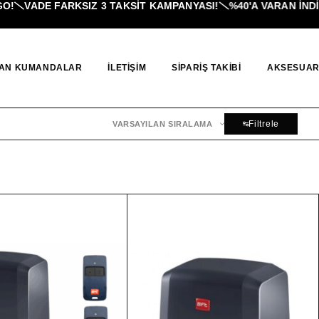
!
VADE FARKSIZ 3 TAKSIT KAMPANYASI!
%40'A VARAN İNDIR
AN KUMANDALAR
İLETIŞIM
SIPARIŞ TAKIBI
AKSESUAR
Filtrele
VARSAYILAN SIRALAMA