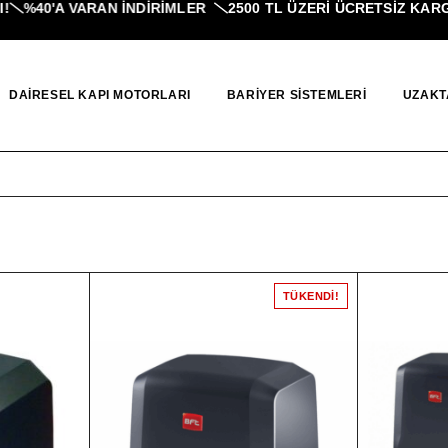
%40'A VARAN İNDIRIMLER
2500 TL ÜZERI ÜCRETSİZ KARGO
DAIRESEL KAPI MOTORLARI
BARIYER SISTEMLERI
UZAKT
TÜKENDI!