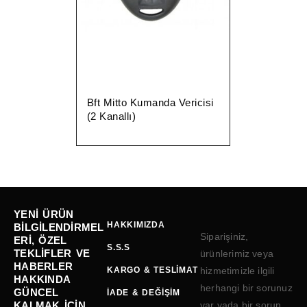
Bft Mitto Kumanda Vericisi
(2 Kanallı)
YENI ÜRÜN
HAKKIMIZDA
BILGILENDIRMEL
Siparişiniz,
ERI, ÖZEL
S.S.S
TEKLIFLER VE
ürünlerimiz veya
HABERLER
KARGO & TESLIMAT
hizmetimizle ilgili
HAKKINDA
herhangi bir sorunuz
GÜNCEL
İADE & DEĞIŞIM
KALMAK IÇIN
var yada bir sorun