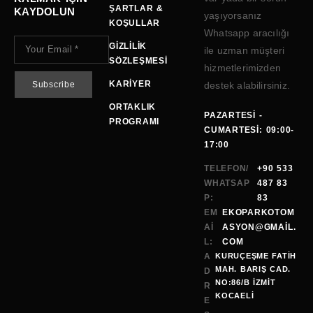
ŞARTLAR &
KAYDOLUN
yaşıyorsanız
KOŞULLAR
Whatsapp aracılığı
GIZLILIK
ile uzman müşteri
SÖZLEŞMESI
hizmetlerimizden
KARIYER
destek alabilirsiniz.
ORTAKLIK
PAZARTESI -
PROGRAMI
CUMARTESI: 09:00-
17:00
TELEFON/
+90 533
WHATSAP
487 83
P:
83
EM
EKOPARKOTOM
AI
ASYON@GMAİL.
L:
COM
A
KURUÇEŞME FATİH
MAH. BARIŞ CAD.
D
NO:86/B İZMİT
R
KOCAELI
E