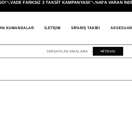
!
VADE FARKSIZ 3 TAKSIT KAMPANYASI!
%40'A VARAN İNDI
AN KUMANDALAR
İLETIŞIM
SIPARIŞ TAKIBI
AKSESUAR
Filtrele
VARSAYILAN SIRALAMA