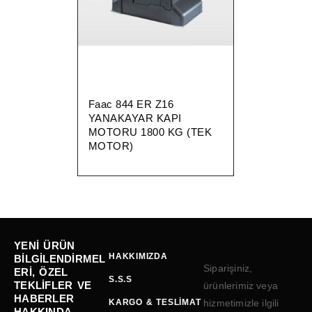
Faac 844 ER Z16
YANAKAYAR KAPI
MOTORU 1800 KG (TEK
MOTOR)
YENI ÜRÜN
HAKKIMIZDA
BILGILENDIRMEL
Siparişiniz,
ERI, ÖZEL
S.S.S
TEKLIFLER VE
ürünlerimiz veya
HABERLER
KARGO & TESLIMAT
hizmetimizle ilgili
HAKKINDA