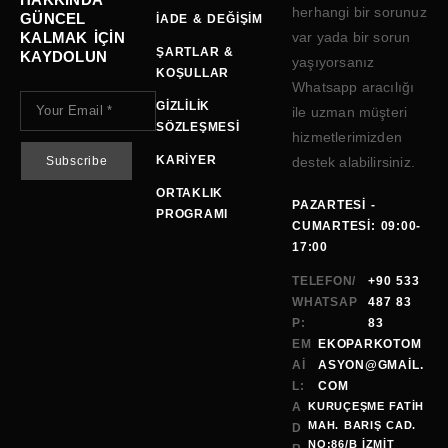
herhangi bir sorunuz
GÜNCEL
İADE & DEĞIŞIM
KALMAK IÇIN
var yada bir sorun
ŞARTLAR &
KAYDOLUN
yaşıyorsanız
KOŞULLAR
Whatsapp aracılığı
GIZLILIK
ile uzman müşteri
SÖZLEŞMESI
hizmetlerimizden
KARIYER
destek alabilirsiniz.
ORTAKLIK
PAZARTESI -
PROGRAMI
CUMARTESI: 09:00-
17:00
TELEFON/
+90 533
WHATSAP
487 83
P:
83
EM
EKOPARKOTOM
AI
ASYON@GMAİL.
L:
COM
A
KURUÇEŞME FATİH
MAH. BARIŞ CAD.
D
NO:86/B İZMİT