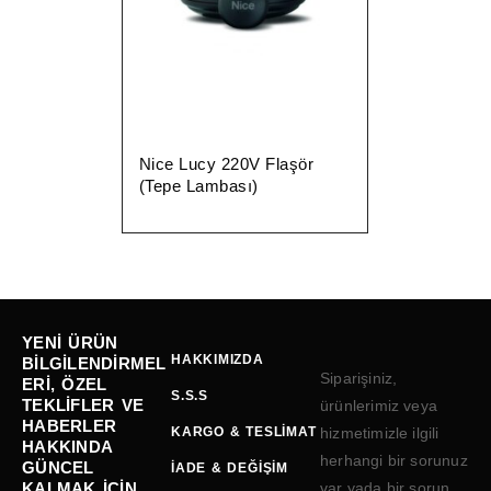
Nice Lucy 220V Flaşör
(Tepe Lambası)
YENI ÜRÜN
HAKKIMIZDA
BILGILENDIRMEL
Siparişiniz,
ERI, ÖZEL
S.S.S
TEKLIFLER VE
ürünlerimiz veya
HABERLER
KARGO & TESLIMAT
hizmetimizle ilgili
HAKKINDA
herhangi bir sorunuz
GÜNCEL
İADE & DEĞIŞIM
KALMAK IÇIN
var yada bir sorun