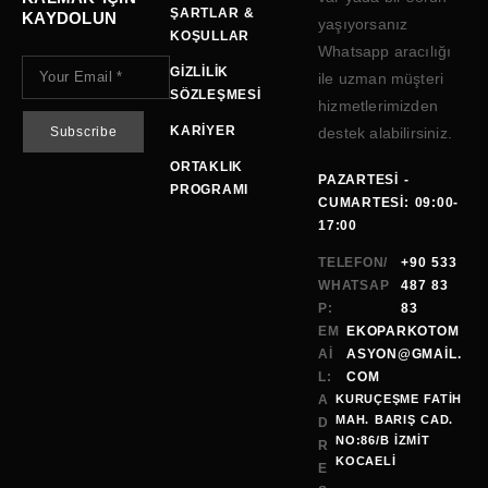
ŞARTLAR &
KAYDOLUN
yaşıyorsanız
KOŞULLAR
Whatsapp aracılığı
GIZLILIK
ile uzman müşteri
SÖZLEŞMESI
hizmetlerimizden
KARIYER
destek alabilirsiniz.
ORTAKLIK
PAZARTESI -
PROGRAMI
CUMARTESI: 09:00-
17:00
TELEFON/
+90 533
WHATSAP
487 83
P:
83
EM
EKOPARKOTOM
AI
ASYON@GMAİL.
L:
COM
A
KURUÇEŞME FATİH
MAH. BARIŞ CAD.
D
NO:86/B İZMİT
R
KOCAELI
E