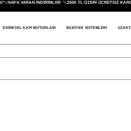
%40'A VARAN İNDIRIMLER
2500 TL ÜZERI ÜCRETSİZ KARGO
DAIRESEL KAPI MOTORLARI
BARIYER SISTEMLERI
UZAKT