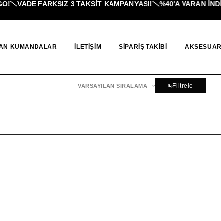
!
VADE FARKSIZ 3 TAKSIT KAMPANYASI!
%40'A VARAN İNDI
AN KUMANDALAR
İLETIŞIM
SIPARIŞ TAKIBI
AKSESUAR
Filtrele
VARSAYILAN SIRALAMA