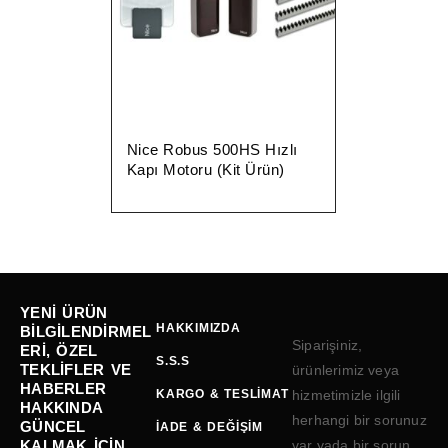
Nice Robus 500HS Hızlı
Kapı Motoru (Kit Ürün)
YENI ÜRÜN
HAKKIMIZDA
BILGILENDIRMEL
Siparişiniz,
ERI, ÖZEL
S.S.S
TEKLIFLER VE
ürünlerimiz veya
HABERLER
KARGO & TESLIMAT
hizmetimizle ilgili
HAKKINDA
herhangi bir sorunuz
GÜNCEL
İADE & DEĞIŞIM
KALMAK IÇIN
var yada bir sorun