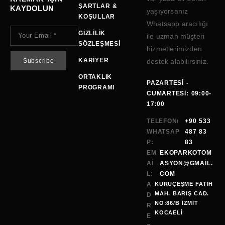
ŞARTLAR &
KAYDOLUN
yaşıyorsanız
KOŞULLAR
Whatsapp aracılığı
GIZLILIK
ile uzman müşteri
SÖZLEŞMESI
hizmetlerimizden
KARIYER
destek alabilirsiniz.
ORTAKLIK
PAZARTESI -
PROGRAMI
CUMARTESI: 09:00-
17:00
TELEFON/
+90 533
WHATSAP
487 83
P:
83
EM
EKOPARKOTOM
AI
ASYON@GMAİL.
L:
COM
A
KURUÇEŞME FATİH
MAH. BARIŞ CAD.
D
NO:86/B İZMİT
R
KOCAELI
E