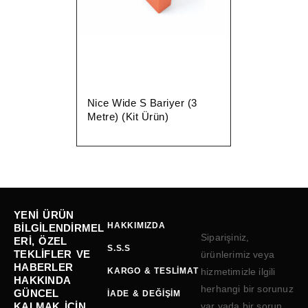
Nice Wide S Bariyer (3
Metre) (Kit Ürün)
YENI ÜRÜN
HAKKIMIZDA
BILGILENDIRMEL
Siparişiniz,
ERI, ÖZEL
S.S.S
TEKLIFLER VE
ürünlerimiz veya
HABERLER
KARGO & TESLIMAT
hizmetimizle ilgili
HAKKINDA
herhangi bir sorunuz
GÜNCEL
İADE & DEĞIŞIM
KALMAK IÇIN
var yada bir sorun