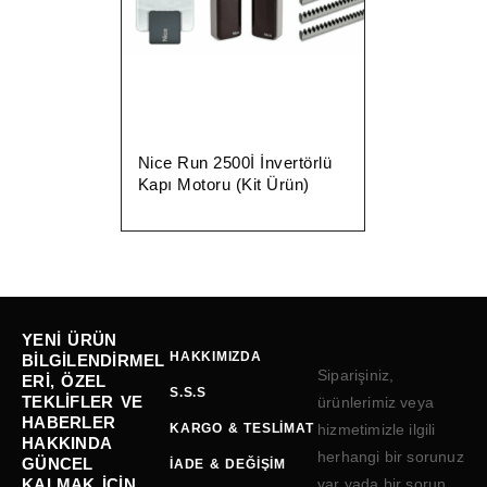
Nice Run 2500İ İnvertörlü
Kapı Motoru (Kit Ürün)
YENI ÜRÜN
HAKKIMIZDA
BILGILENDIRMEL
Siparişiniz,
ERI, ÖZEL
S.S.S
TEKLIFLER VE
ürünlerimiz veya
HABERLER
KARGO & TESLIMAT
hizmetimizle ilgili
HAKKINDA
herhangi bir sorunuz
GÜNCEL
İADE & DEĞIŞIM
KALMAK IÇIN
var yada bir sorun