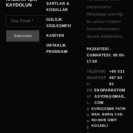
ŞARTLAR &
KAYDOLUN
yaşıyorsanız
KOŞULLAR
Whatsapp aracılığı
GIZLILIK
ile uzman müşteri
SÖZLEŞMESI
hizmetlerimizden
KARIYER
destek alabilirsiniz.
ORTAKLIK
PAZARTESI -
PROGRAMI
CUMARTESI: 09:00-
17:00
TELEFON/
+90 533
WHATSAP
487 83
P:
83
EM
EKOPARKOTOM
AI
ASYON@GMAİL.
L:
COM
A
KURUÇEŞME FATİH
MAH. BARIŞ CAD.
D
NO:86/B İZMİT
R
KOCAELI
E