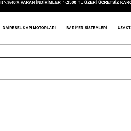
%40'A VARAN İNDIRIMLER
2500 TL ÜZERI ÜCRETSİZ KARGO
DAIRESEL KAPI MOTORLARI
BARIYER SISTEMLERI
UZAKT