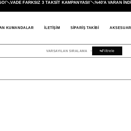
!
VADE FARKSIZ 3 TAKSIT KAMPANYASI!
%40'A VARAN İNDI
AN KUMANDALAR
İLETIŞIM
SIPARIŞ TAKIBI
AKSESUAR
Filtrele
VARSAYILAN SIRALAMA