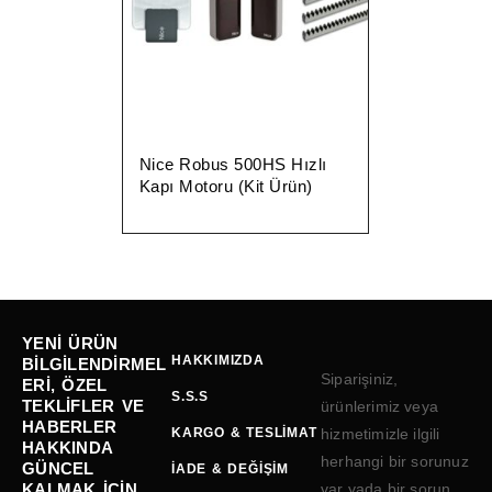
Nice Robus 500HS Hızlı
Kapı Motoru (Kit Ürün)
YENI ÜRÜN
HAKKIMIZDA
BILGILENDIRMEL
Siparişiniz,
ERI, ÖZEL
S.S.S
TEKLIFLER VE
ürünlerimiz veya
HABERLER
KARGO & TESLIMAT
hizmetimizle ilgili
HAKKINDA
herhangi bir sorunuz
GÜNCEL
İADE & DEĞIŞIM
KALMAK IÇIN
var yada bir sorun