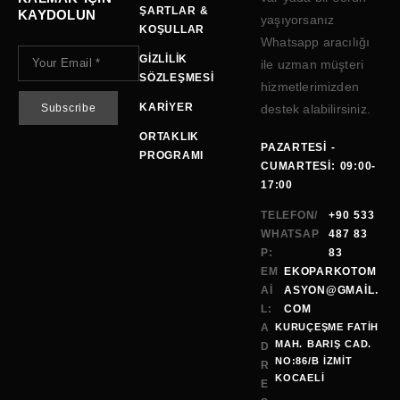
ŞARTLAR &
KAYDOLUN
yaşıyorsanız
KOŞULLAR
Whatsapp aracılığı
GIZLILIK
ile uzman müşteri
SÖZLEŞMESI
hizmetlerimizden
KARIYER
destek alabilirsiniz.
ORTAKLIK
PAZARTESI -
PROGRAMI
CUMARTESI: 09:00-
17:00
TELEFON/
+90 533
WHATSAP
487 83
P:
83
EM
EKOPARKOTOM
AI
ASYON@GMAİL.
L:
COM
A
KURUÇEŞME FATİH
MAH. BARIŞ CAD.
D
NO:86/B İZMİT
R
KOCAELI
E