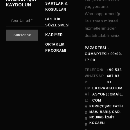
ŞARTLAR &
KAYDOLUN
yaşıyorsanız
KOŞULLAR
Whatsapp aracılığı
GIZLILIK
ile uzman müşteri
SÖZLEŞMESI
hizmetlerimizden
KARIYER
destek alabilirsiniz.
ORTAKLIK
PAZARTESI -
PROGRAMI
CUMARTESI: 09:00-
17:00
TELEFON/
+90 533
WHATSAP
487 83
P:
83
EM
EKOPARKOTOM
AI
ASYON@GMAİL.
L:
COM
A
KURUÇEŞME FATİH
MAH. BARIŞ CAD.
D
NO:86/B İZMİT
R
KOCAELI
E