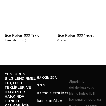
Nice Robus 600 Trafo
Nice Robus 600 Yedek
(Transformer)
Motor
YENI ÜRÜN
HAKKIMIZDA
BILGILENDIRMEL
Siparişiniz,
ERI, ÖZEL
S.S.S
TEKLIFLER VE
ürünlerimiz veya
HABERLER
KARGO & TESLIMAT
hizmetimizle ilgili
HAKKINDA
herhangi bir sorunuz
GÜNCEL
İADE & DEĞIŞIM
KALMAK IÇIN
var yada bir sorun