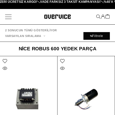
ZERI ÜCRETSİZ KARGO!
VADE FARKSIZ 3 TAKSIT KAMPANYASI!
%40'A 
2 SONUCUN TÜMÜ GÖSTERILIYOR
Filtrele
VARSAYILAN SIRALAMA
NICE ROBUS 600 YEDEK PARÇA