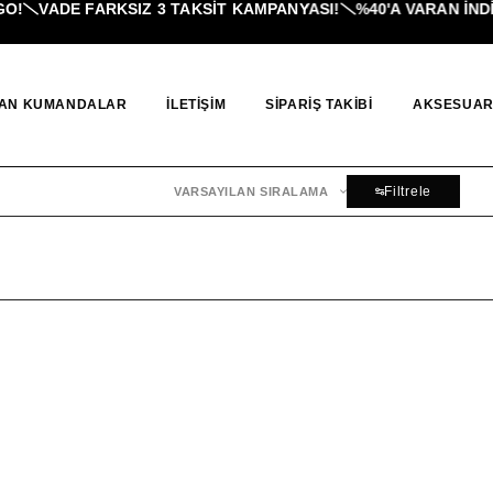
!
VADE FARKSIZ 3 TAKSIT KAMPANYASI!
%40'A VARAN İNDI
AN KUMANDALAR
İLETIŞIM
SIPARIŞ TAKIBI
AKSESUAR
Filtrele
VARSAYILAN SIRALAMA