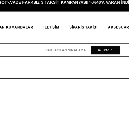
!
VADE FARKSIZ 3 TAKSIT KAMPANYASI!
%40'A VARAN İNDI
AN KUMANDALAR
İLETIŞIM
SIPARIŞ TAKIBI
AKSESUAR
Filtrele
VARSAYILAN SIRALAMA