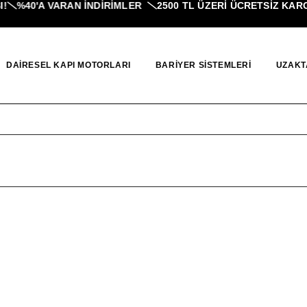
%40'A VARAN İNDIRIMLER
2500 TL ÜZERI ÜCRETSİZ KARGO
DAIRESEL KAPI MOTORLARI
BARIYER SISTEMLERI
UZAKT