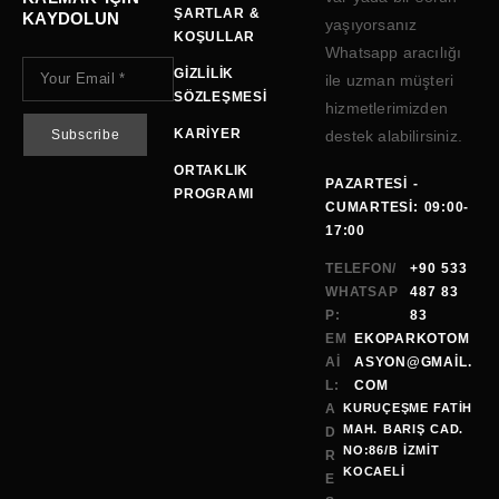
ŞARTLAR &
KAYDOLUN
yaşıyorsanız
KOŞULLAR
Whatsapp aracılığı
GIZLILIK
ile uzman müşteri
SÖZLEŞMESI
hizmetlerimizden
KARIYER
destek alabilirsiniz.
ORTAKLIK
PAZARTESI -
PROGRAMI
CUMARTESI: 09:00-
17:00
TELEFON/
+90 533
WHATSAP
487 83
P:
83
EM
EKOPARKOTOM
AI
ASYON@GMAİL.
L:
COM
A
KURUÇEŞME FATİH
MAH. BARIŞ CAD.
D
NO:86/B İZMİT
R
KOCAELI
E