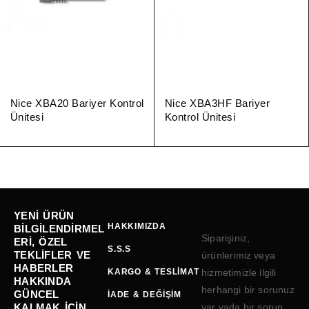
Nice XBA20 Bariyer Kontrol
Nice XBA3HF Bariyer
Ünitesi
Kontrol Ünitesi
YENI ÜRÜN
HAKKIMIZDA
BILGILENDIRMEL
Siparişiniz,
ERI, ÖZEL
S.S.S
TEKLIFLER VE
ürünlerimiz veya
HABERLER
KARGO & TESLIMAT
hizmetimizle ilgili
HAKKINDA
herhangi bir sorunuz
GÜNCEL
İADE & DEĞIŞIM
KALMAK IÇIN
var yada bir sorun