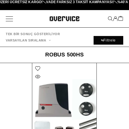
ÜZERI ÜCRETSİZ KARGO!
VADE FARKSIZ 3 TAKSIT KAMPANYASI!
%40'A 
TEK BIR SONUÇ GÖSTERILIYOR
Filtrele
VARSAYILAN SIRALAMA
ROBUS 500HS