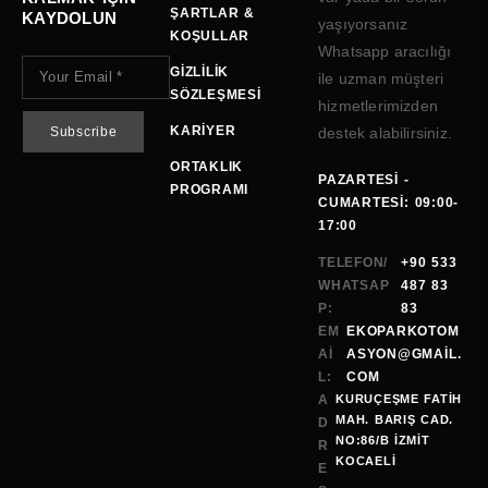
ŞARTLAR &
KAYDOLUN
yaşıyorsanız
KOŞULLAR
Whatsapp aracılığı
GIZLILIK
ile uzman müşteri
SÖZLEŞMESI
hizmetlerimizden
KARIYER
destek alabilirsiniz.
ORTAKLIK
PAZARTESI -
PROGRAMI
CUMARTESI: 09:00-
17:00
TELEFON/
+90 533
WHATSAP
487 83
P:
83
EM
EKOPARKOTOM
AI
ASYON@GMAİL.
L:
COM
A
KURUÇEŞME FATİH
MAH. BARIŞ CAD.
D
NO:86/B İZMİT
R
KOCAELI
E