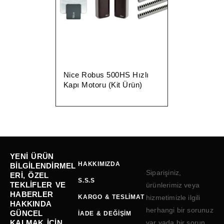
Nice Robus 500HS Hızlı
Kapı Motoru (Kit Ürün)
YENI ÜRÜN
HAKKIMIZDA
BILGILENDIRMEL
Siparişiniz,
ERI, ÖZEL
S.S.S
TEKLIFLER VE
ürünlerimiz veya
HABERLER
KARGO & TESLIMAT
hizmetimizle ilgili
HAKKINDA
herhangi bir sorunuz
GÜNCEL
İADE & DEĞIŞIM
KALMAK IÇIN
var yada bir sorun