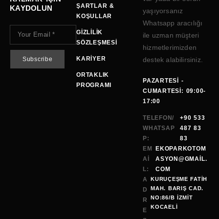
ŞARTLAR &
KAYDOLUN
yaşıyorsanız
KOŞULLAR
Whatsapp aracılığı
GIZLILIK
ile uzman müşteri
SÖZLEŞMESI
hizmetlerimizden
KARIYER
destek alabilirsiniz.
ORTAKLIK
PAZARTESI -
PROGRAMI
CUMARTESI: 09:00-
17:00
TELEFON/
+90 533
WHATSAP
487 83
P:
83
EM
EKOPARKOTOM
AI
ASYON@GMAİL.
L:
COM
A
KURUÇEŞME FATİH
MAH. BARIŞ CAD.
D
NO:86/B İZMİT
R
KOCAELI
E