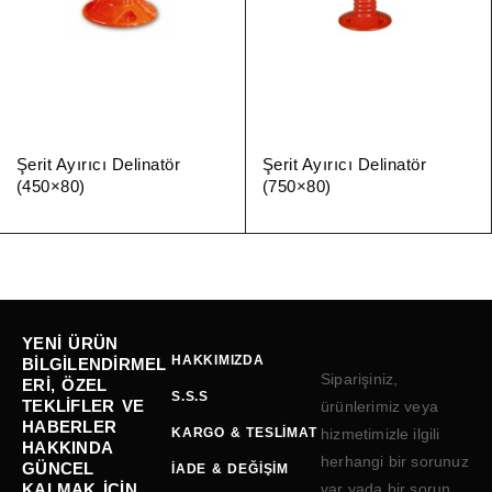
Şerit Ayırıcı Delinatör
Şerit Ayırıcı Delinatör
(450×80)
(750×80)
YENI ÜRÜN
HAKKIMIZDA
BILGILENDIRMEL
Siparişiniz,
ERI, ÖZEL
S.S.S
TEKLIFLER VE
ürünlerimiz veya
HABERLER
KARGO & TESLIMAT
hizmetimizle ilgili
HAKKINDA
herhangi bir sorunuz
GÜNCEL
İADE & DEĞIŞIM
KALMAK IÇIN
var yada bir sorun