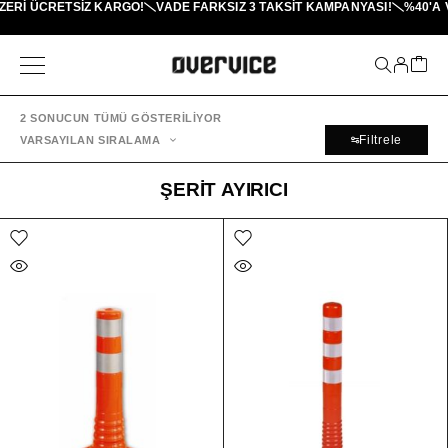
ZERI ÜCRETSİZ KARGO!
VADE FARKSIZ 3 TAKSIT KAMPANYASI!
%40'A 
2 SONUCUN TÜMÜ GÖSTERILIYOR
Filtrele
VARSAYILAN SIRALAMA
ŞERIT AYIRICI