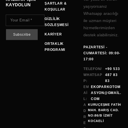
ŞARTLAR &
KAYDOLUN
yaşıyorsanız
KOŞULLAR
Whatsapp aracılığı
GIZLILIK
ile uzman müşteri
SÖZLEŞMESI
hizmetlerimizden
KARIYER
destek alabilirsiniz.
ORTAKLIK
PAZARTESI -
PROGRAMI
CUMARTESI: 09:00-
17:00
TELEFON/
+90 533
WHATSAP
487 83
P:
83
EM
EKOPARKOTOM
AI
ASYON@GMAİL.
L:
COM
A
KURUÇEŞME FATİH
MAH. BARIŞ CAD.
D
NO:86/B İZMİT
R
KOCAELI
E