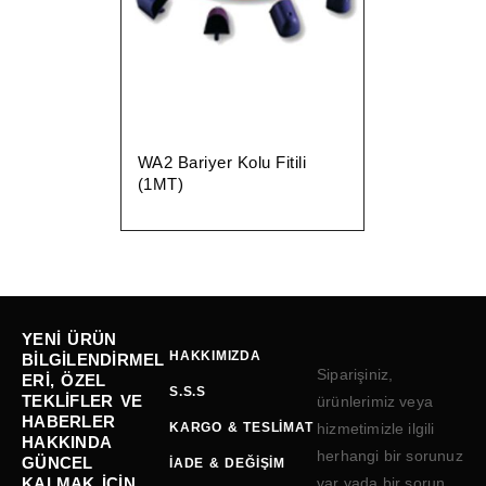
WA2 Bariyer Kolu Fitili
(1MT)
YENI ÜRÜN
HAKKIMIZDA
BILGILENDIRMEL
Siparişiniz,
ERI, ÖZEL
S.S.S
TEKLIFLER VE
ürünlerimiz veya
HABERLER
KARGO & TESLIMAT
hizmetimizle ilgili
HAKKINDA
herhangi bir sorunuz
GÜNCEL
İADE & DEĞIŞIM
KALMAK IÇIN
var yada bir sorun