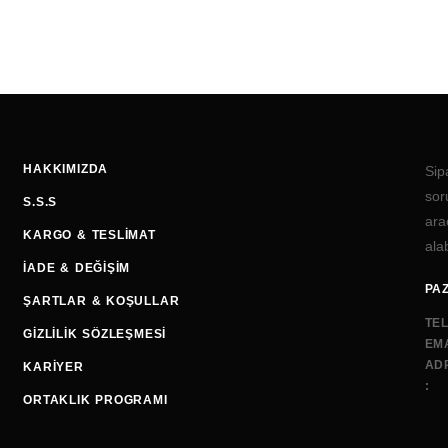
HAKKIMIZDA
Sip
sor
S.S.S
ara
KARGO & TESLIMAT
alab
İADE & DEĞIŞIM
PAZ
ŞARTLAR & KOŞULLAR
TE
GIZLILIK SÖZLEŞMESI
EMA
AD
KARIYER
:
ORTAKLIK PROGRAMI