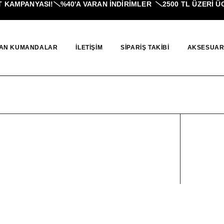
 KAMPANYASI!
%40'A VARAN İNDIRIMLER
2500 TL ÜZERI ÜC
AN KUMANDALAR
İLETIŞIM
SIPARIŞ TAKIBI
AKSESUAR