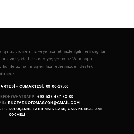
arişiniz, ürünlerimiz veya hizmetimizle ilgili herhangi bir
unuz var yada bir sorun yaşıyorsanız Whatsapp
cılığı ile uzman müşteri hizmetlerimizden destek
ilirsiniz.
ARTESI - CUMARTESI: 09:00-17:00
LEFON/WHATSAPP:
+90 533 487 83 83
IL:
EKOPARKOTOMASYON@GMAİL.COM
RES
KURUÇEŞME FATİH MAH. BARIŞ CAD. NO:86/B İZMİT
KOCAELI