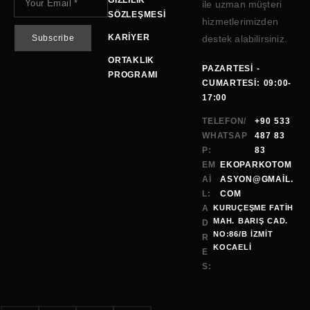
GIZLILIK
ile uzman müşteri
SÖZLEŞMESI
hizmetlerimizden
KARIYER
destek alabilirsiniz.
ORTAKLIK
PAZARTESI -
PROGRAMI
CUMARTESI: 09:00-
17:00
TELEFON/
+90 533
WHATSAP
487 83
P:
83
EM
EKOPARKOTOM
AI
ASYON@GMAİL.
L:
COM
A
KURUÇEŞME FATİH
MAH. BARIŞ CAD.
D
NO:86/B İZMİT
R
KOCAELI
E
S: