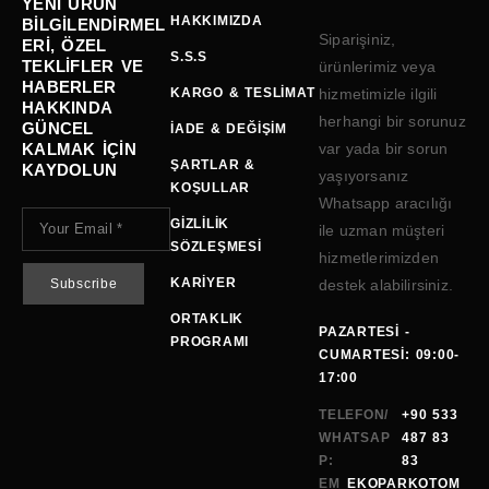
YENI ÜRÜN
HAKKIMIZDA
BILGILENDIRMEL
Siparişiniz,
ERI, ÖZEL
S.S.S
TEKLIFLER VE
ürünlerimiz veya
HABERLER
KARGO & TESLIMAT
hizmetimizle ilgili
HAKKINDA
herhangi bir sorunuz
GÜNCEL
İADE & DEĞIŞIM
KALMAK IÇIN
var yada bir sorun
ŞARTLAR &
KAYDOLUN
yaşıyorsanız
KOŞULLAR
Whatsapp aracılığı
GIZLILIK
ile uzman müşteri
SÖZLEŞMESI
hizmetlerimizden
KARIYER
destek alabilirsiniz.
ORTAKLIK
PAZARTESI -
PROGRAMI
CUMARTESI: 09:00-
17:00
TELEFON/
+90 533
WHATSAP
487 83
P:
83
EM
EKOPARKOTOM