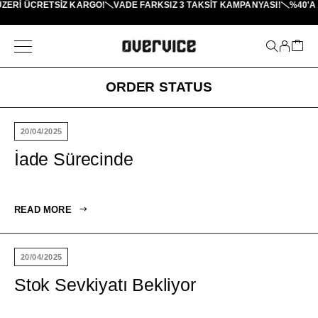
ÜZERI ÜCRETSİZ KARGO!
VADE FARKSIZ 3 TAKSIT KAMPANYASI!
%40'A 
ORDER STATUS
20/04/2025
İade Sürecinde
READ MORE
20/04/2025
Stok Sevkiyatı Bekliyor