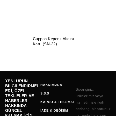
Cuppon Kepenk Alıcısı
Kartı (SN-32)
YENI ÜRÜN
HAKKIMIZDA
BILGILENDIRMEL
Siparişiniz,
ERI, ÖZEL
S.S.S
TEKLIFLER VE
ürünlerimiz veya
HABERLER
KARGO & TESLIMAT
hizmetimizle ilgili
HAKKINDA
herhangi bir sorunuz
GÜNCEL
İADE & DEĞIŞIM
KALMAK IÇIN
var yada bir sorun