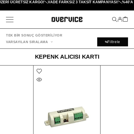
ÜZERI ÜCRETSİZ KARGO!
VADE FARKSIZ 3 TAKSIT KAMPANYASI!
%40'A 
TEK BIR SONUÇ GÖSTERILIYOR
Filtrele
VARSAYILAN SIRALAMA
KEPENK ALICISI KARTI