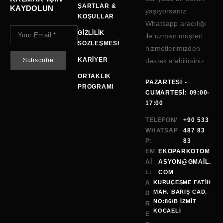
ŞARTLAR &
KAYDOLUN
yaşıyorsanız
KOŞULLAR
Whatsapp aracılığı
GIZLILIK
ile uzman müşteri
SÖZLEŞMESI
hizmetlerimizden
KARIYER
destek alabilirsiniz.
ORTAKLIK
PAZARTESI -
PROGRAMI
CUMARTESI: 09:00-
17:00
TELEFON/
+90 533
WHATSAP
487 83
P:
83
EM
EKOPARKOTOM
AI
ASYON@GMAİL.
L:
COM
A
KURUÇEŞME FATİH
MAH. BARIŞ CAD.
D
NO:86/B İZMİT
R
KOCAELI
E