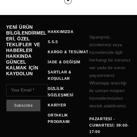
YENI ÜRÜN
HAKKIMIZDA
BILGILENDIRMEL
Siparişiniz,
ERI, ÖZEL
S.S.S
TEKLIFLER VE
ürünlerimiz veya
HABERLER
KARGO & TESLIMAT
hizmetimizle ilgili
HAKKINDA
herhangi bir sorunuz
GÜNCEL
İADE & DEĞIŞIM
KALMAK IÇIN
var yada bir sorun
ŞARTLAR &
KAYDOLUN
yaşıyorsanız
KOŞULLAR
Whatsapp aracılığı
GIZLILIK
ile uzman müşteri
SÖZLEŞMESI
hizmetlerimizden
KARIYER
destek alabilirsiniz.
ORTAKLIK
PAZARTESI -
PROGRAMI
CUMARTESI: 09:00-
17:00