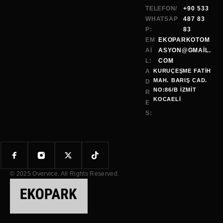
TELEFON/
+90 533
WHATSAP
487 83
P:
83
EM
EKOPARKOTOM
AI
ASYON@GMAİL.
L:
COM
A
KURUÇEŞME FATİH
MAH. BARIŞ CAD.
D
NO:86/B İZMİT
R
KOCAELI
E
S:
© 2025 Overvice. All Rights Reserved.