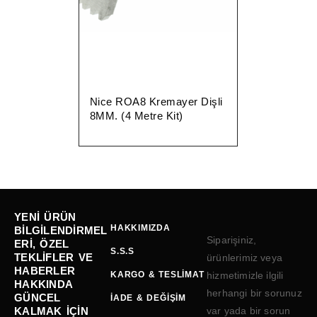
Nice ROA8 Kremayer Dişli
8MM. (4 Metre Kit)
YENI ÜRÜN
HAKKIMIZDA
BILGILENDIRMEL
Siparişiniz,
ERI, ÖZEL
S.S.S
TEKLIFLER VE
ürünlerimiz veya
HABERLER
KARGO & TESLIMAT
hizmetimizle ilgili
HAKKINDA
herhangi bir sorunuz
GÜNCEL
İADE & DEĞIŞIM
KALMAK IÇIN
var yada bir sorun