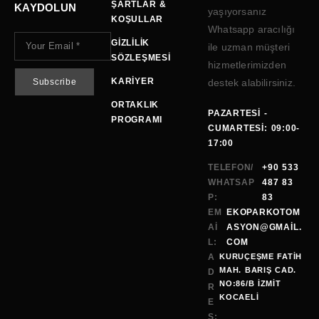
ŞARTLAR &
KAYDOLUN
yaşıyorsanız
KOŞULLAR
Whatsapp aracılığı
GIZLILIK
ile uzman müşteri
SÖZLEŞMESI
hizmetlerimizden
KARIYER
destek alabilirsiniz.
ORTAKLIK
PAZARTESI -
PROGRAMI
CUMARTESI: 09:00-
17:00
TELEFON/
+90 533
WHATSAP
487 83
P:
83
EM
EKOPARKOTOM
AI
ASYON@GMAİL.
L:
COM
A
KURUÇEŞME FATİH
MAH. BARIŞ CAD.
D
NO:86/B İZMİT
R
KOCAELI
E
S: