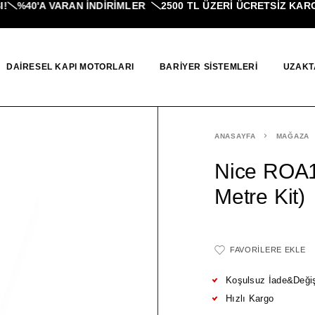
%40'A VARAN İNDIRIMLER
2500 TL ÜZERI ÜCRETSİZ KARGO
DAIRESEL KAPI MOTORLARI
BARIYER SISTEMLERI
UZAKT
ANASAYFA
MAĞAZA
Nice ROA1
Metre Kit)
FAVORILERE EKLE
Koşulsuz İade&Deği
Hızlı Kargo