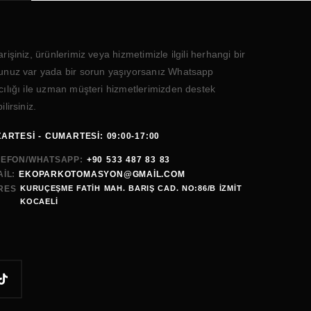
arişiniz, ürünlerimiz veya hizmetimizle ilgili herhangi bir
unuz var yada bir sorun yaşıyorsanız Whatsapp
cılığı ile uzman müşteri hizmetlerimizden destek
ilirsiniz.
ARTESI - CUMARTESI: 09:00-17:00
LEFON/WHATSAPP:
+90 533 487 83 83
IL:
EKOPARKOTOMASYON@GMAİL.COM
RES
KURUÇEŞME FATİH MAH. BARIŞ CAD. NO:86/B İZMİT
KOCAELI