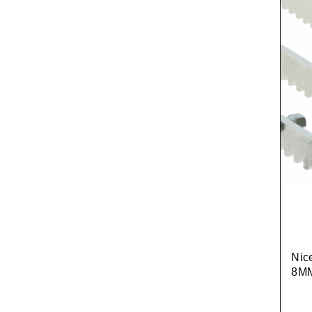
Nic
8MM