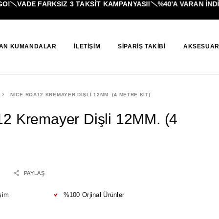
!
VADE FARKSIZ 3 TAKSIT KAMPANYASI!
%40'A VARAN İNDIR
AN KUMANDALAR
İLETIŞIM
SIPARIŞ TAKIBI
AKSESUAR
NICE ROA12 KREMAYER DIŞLI 12MM. (4 METRE KIT)
2 Kremayer Dişli 12MM. (4
PAYLAŞ
şim
%100 Orjinal Ürünler