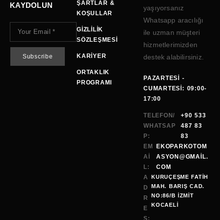
ŞARTLAR &
KAYDOLUN
yaşıyorsanız
KOŞULLAR
Whatsapp aracılığı
GIZLILIK
ile uzman müşteri
SÖZLEŞMESI
hizmetlerimizden
KARIYER
destek alabilirsiniz.
ORTAKLIK
PAZARTESI -
PROGRAMI
CUMARTESI: 09:00-
17:00
TELEFON/
+90 533
WHATSAP
487 83
P:
83
EM
EKOPARKOTOM
AI
ASYON@GMAİL.
L:
COM
A
KURUÇEŞME FATİH
MAH. BARIŞ CAD.
D
NO:86/B İZMİT
R
KOCAELI
E
S: