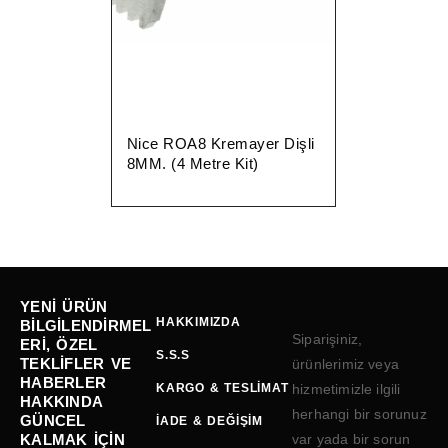
Nice ROA8 Kremayer Dişli
8MM. (4 Metre Kit)
YENI ÜRÜN
HAKKIMIZDA
BILGILENDIRMEL
Siparişiniz,
ERI, ÖZEL
S.S.S
TEKLIFLER VE
ürünlerimiz veya
HABERLER
KARGO & TESLIMAT
hizmetimizle ilgili
HAKKINDA
herhangi bir sorunuz
GÜNCEL
İADE & DEĞIŞIM
KALMAK IÇIN
var yada bir sorun