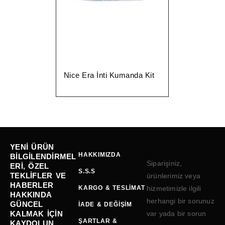
Nice Era İnti Kumanda Kit
YENI ÜRÜN
HAKKIMIZDA
BILGILENDIRMEL
Siparişiniz,
ERI, ÖZEL
S.S.S
TEKLIFLER VE
ürünlerimiz veya
HABERLER
KARGO & TESLIMAT
hizmetimizle ilgili
HAKKINDA
herhangi bir sorunuz
GÜNCEL
İADE & DEĞIŞIM
KALMAK IÇIN
var yada bir sorun
ŞARTLAR &
KAYDOLUN