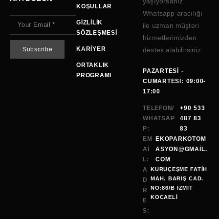
yaşıyorsanız
KOŞULLAR
Whatsapp aracılığı
GIZLILIK
ile uzman müşteri
SÖZLEŞMESI
hizmetlerimizden
KARIYER
destek alabilirsiniz.
ORTAKLIK
PAZARTESI -
PROGRAMI
CUMARTESI: 09:00-
17:00
TELEFON/
+90 533
WHATSAP
487 83
P:
83
EM
EKOPARKOTOM
AI
ASYON@GMAİL.
L:
COM
A
KURUÇEŞME FATİH
MAH. BARIŞ CAD.
D
NO:86/B İZMİT
R
KOCAELI
E
S: