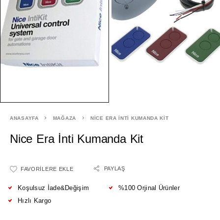
ANASAYFA
MAĞAZA
NICE ERA İNTI KUMANDA KIT
Nice Era İnti Kumanda Kit
PAYLAŞ
FAVORILERE EKLE
Koşulsuz İade&Değişim
%100 Orjinal Ürünler
Hızlı Kargo