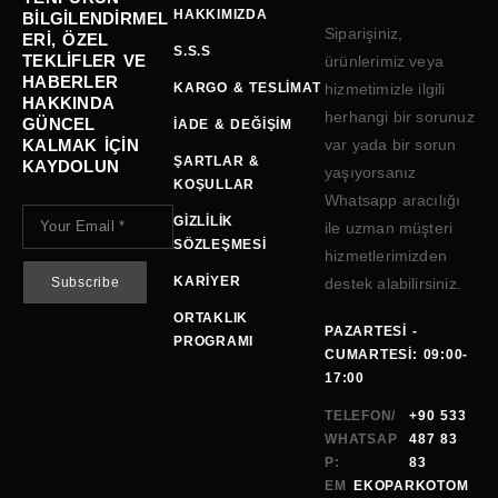
HAKKIMIZDA
BILGILENDIRMEL
Siparişiniz,
ERI, ÖZEL
S.S.S
TEKLIFLER VE
ürünlerimiz veya
HABERLER
KARGO & TESLIMAT
hizmetimizle ilgili
HAKKINDA
herhangi bir sorunuz
GÜNCEL
İADE & DEĞIŞIM
KALMAK IÇIN
var yada bir sorun
ŞARTLAR &
KAYDOLUN
yaşıyorsanız
KOŞULLAR
Whatsapp aracılığı
GIZLILIK
ile uzman müşteri
SÖZLEŞMESI
hizmetlerimizden
KARIYER
destek alabilirsiniz.
ORTAKLIK
PAZARTESI -
PROGRAMI
CUMARTESI: 09:00-
17:00
TELEFON/
+90 533
WHATSAP
487 83
P:
83
EM
EKOPARKOTOM