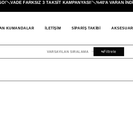
!
VADE FARKSIZ 3 TAKSIT KAMPANYASI!
%40'A VARAN İNDIR
AN KUMANDALAR
İLETIŞIM
SIPARIŞ TAKIBI
AKSESUAR
Filtrele
VARSAYILAN SIRALAMA