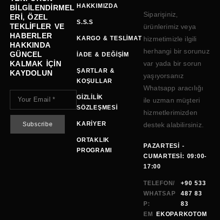
HAKKIMIZDA
BILGILENDIRMEL
Siparişiniz,
ERI, ÖZEL
S.S.S
TEKLIFLER VE
ürünlerimiz veya
HABERLER
KARGO & TESLIMAT
hizmetimizle ilgili
HAKKINDA
herhangi bir sorunuz
GÜNCEL
İADE & DEĞIŞIM
KALMAK IÇIN
var yada bir sorun
ŞARTLAR &
KAYDOLUN
yaşıyorsanız
KOŞULLAR
Whatsapp aracılığı
GIZLILIK
ile uzman müşteri
SÖZLEŞMESI
hizmetlerimizden
KARIYER
destek alabilirsiniz.
ORTAKLIK
PAZARTESI -
PROGRAMI
CUMARTESI: 09:00-
17:00
TELEFON/
+90 533
WHATSAP
487 83
P:
83
EM
EKOPARKOTOM