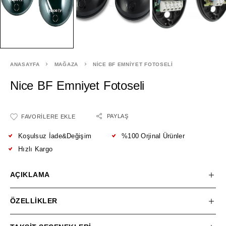
ANASAYFA
MAĞAZA
NICE BF EMNIYET FOTOSELI
Nice BF Emniyet Fotoseli
PAYLAŞ
FAVORILERE EKLE
Koşulsuz İade&Değişim
%100 Orjinal Ürünler
Hızlı Kargo
AÇIKLAMA
ÖZELLIKLER