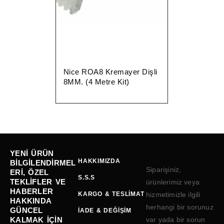
Nice ROA8 Kremayer Dişli
8MM. (4 Metre Kit)
YENI ÜRÜN
HAKKIMIZDA
BILGILENDIRMEL
Siparişiniz,
ERI, ÖZEL
S.S.S
TEKLIFLER VE
ürünlerimiz veya
HABERLER
KARGO & TESLIMAT
hizmetimizle ilgili
HAKKINDA
herhangi bir sorunuz
GÜNCEL
İADE & DEĞIŞIM
KALMAK IÇIN
var yada bir sorun