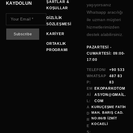
ŞARTLAR &
KAYDOLUN
yaşıyorsanız
KOŞULLAR
Whatsapp aracılığı
GIZLILIK
ile uzman müşteri
SÖZLEŞMESI
hizmetlerimizden
KARIYER
destek alabilirsiniz.
ORTAKLIK
PAZARTESI -
PROGRAMI
CUMARTESI: 09:00-
17:00
TELEFON/
+90 533
WHATSAP
487 83
P:
83
EM
EKOPARKOTOM
AI
ASYON@GMAİL.
L:
COM
A
KURUÇEŞME FATİH
MAH. BARIŞ CAD.
D
NO:86/B İZMİT
R
KOCAELI
E
S: