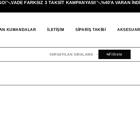
!
VADE FARKSIZ 3 TAKSIT KAMPANYASI!
%40'A VARAN İNDIR
AN KUMANDALAR
İLETIŞIM
SIPARIŞ TAKIBI
AKSESUAR
Filtrele
VARSAYILAN SIRALAMA