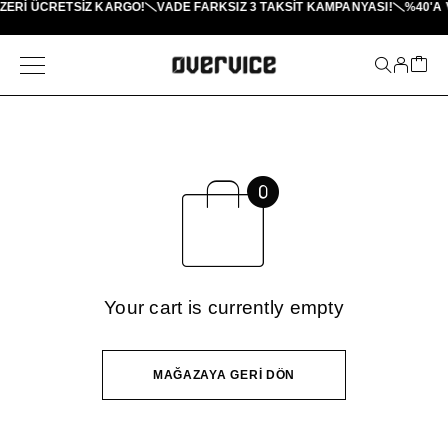
ÜZERI ÜCRETSİZ KARGO!
VADE FARKSIZ 3 TAKSIT KAMPANYASI!
%40'A 
Your cart is currently empty
MAĞAZAYA GERI DÖN