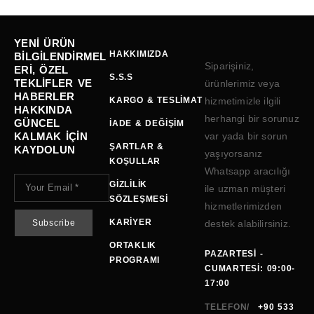
YENI ÜRÜN
HAKKIMIZDA
BILGILENDIRMEL
Siparişiniz,
ERI, ÖZEL
S.S.S
TEKLIFLER VE
ürünlerimiz veya
HABERLER
KARGO & TESLIMAT
hizmetimizle ilgili
HAKKINDA
herhangi bir sorunuz
GÜNCEL
İADE & DEĞIŞIM
KALMAK IÇIN
var yada bir sorun
ŞARTLAR &
KAYDOLUN
yaşıyorsanız
KOŞULLAR
Whatsapp aracılığı
GIZLILIK
ile uzman müşteri
SÖZLEŞMESI
hizmetlerimizden
KARIYER
destek alabilirsiniz.
ORTAKLIK
PAZARTESI -
PROGRAMI
CUMARTESI: 09:00-
17:00
TELEFON/
+90 533