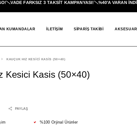
!
VADE FARKSIZ 3 TAKSIT KAMPANYASI!
%40'A VARAN İNDIR
AN KUMANDALAR
İLETIŞIM
SIPARIŞ TAKIBI
AKSESUAR
KAUÇUK HIZ KESICI KASIS (50×40)
 Kesici Kasis (50×40)
PAYLAŞ
şim
%100 Orjinal Ürünler