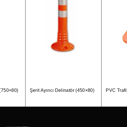
r (750×80)
Şerit Ayırıcı Delinatör (450×80)
PVC Trafi