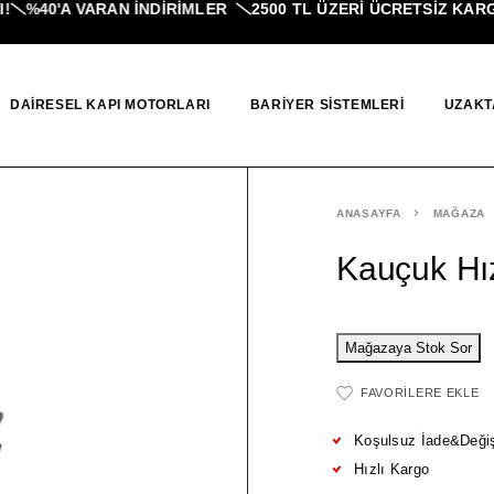
%40'A VARAN İNDIRIMLER
2500 TL ÜZERI ÜCRETSİZ KARGO
DAIRESEL KAPI MOTORLARI
BARIYER SISTEMLERI
UZAKT
ANASAYFA
MAĞAZA
Kauçuk Hız
FAVORILERE EKLE
Koşulsuz İade&Deği
Hızlı Kargo