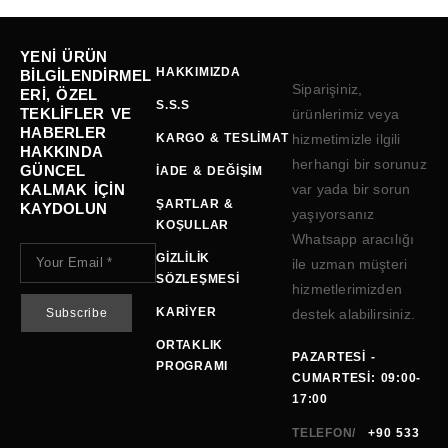
YENI ÜRÜN
HAKKIMIZDA
BILGILENDIRMEL
Siparişiniz,
ERI, ÖZEL
S.S.S
TEKLIFLER VE
ürünlerimiz veya
HABERLER
KARGO & TESLIMAT
hizmetimizle ilgili
HAKKINDA
herhangi bir sorunuz
GÜNCEL
İADE & DEĞIŞIM
KALMAK IÇIN
var yada bir sorun
ŞARTLAR &
KAYDOLUN
yaşıyorsanız
KOŞULLAR
Whatsapp aracılığı
GIZLILIK
ile uzman müşteri
SÖZLEŞMESI
hizmetlerimizden
KARIYER
destek alabilirsiniz.
ORTAKLIK
PAZARTESI -
PROGRAMI
CUMARTESI: 09:00-
17:00
TELEFON/
+90 533